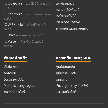
IC Guardian
เช่าเซิร์ฟเวอร์
— โฮสติ้งมีวิศวกรดูแล
24 ชม.
คลาวด์เซิร์ฟเวอร์
IC Iron Vault
— สำรองข้อมูล & กู้คืน
เซิร์ฟเวอร์ VPS
ธุรกิจ
เซิร์ฟเวอร์มือสอง
IC WP Shield
— WordPress ไร้
อะไหล่เซิร์ฟเวอร์มือสอง
กังวล
IC Brain
— สมองบริษัทด้วย AI
IC Pulse
— เฝ้าระวังเซิร์ฟเวอร์
อัจฉริยะ
เว็บและโฮสติ้ง
ช่วยเหลือและกฎหมาย
เว็บโฮสติ้ง
ศูนย์ช่วยเหลือ
จดโดเมน
คู่มือการใช้งาน
ใบรับรอง SSL
บทความ
Multiple Languages
Privacy Policy (PDPA)
คลาวด์สิงคโปร์
แผนผังเว็บไซต์