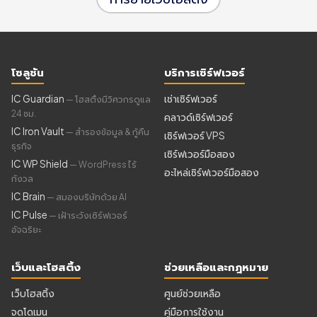
โซลูชัน
บริการเซิร์ฟเวอร์
IC Guardian
เช่าเซิร์ฟเวอร์
— โฮสติ้งมีวิศวกรดูแล
24 ชม.
คลาวด์เซิร์ฟเวอร์
IC Iron Vault
— สำรองข้อมูล & กู้คืน
เซิร์ฟเวอร์ VPS
ธุรกิจ
เซิร์ฟเวอร์มือสอง
IC WP Shield
— WordPress ไร้
อะไหล่เซิร์ฟเวอร์มือสอง
กังวล
IC Brain
— สมองบริษัทด้วย AI
IC Pulse
— เฝ้าระวังเซิร์ฟเวอร์
อัจฉริยะ
เว็บและโฮสติ้ง
ช่วยเหลือและกฎหมาย
เว็บโฮสติ้ง
ศูนย์ช่วยเหลือ
จดโดเมน
คู่มือการใช้งาน