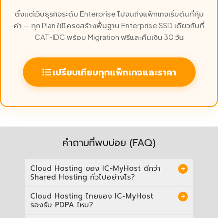
ตั้งแต่เว็บธุรกิจระดับ Enterprise ไปจนถึงแพ็กเกจเริ่มต้นที่คุ้ม
ค่า — ทุก Plan ใช้โครงสร้างพื้นฐาน Enterprise SSD เดียวกันที่
CAT-IDC พร้อม Migration ฟรีและคืนเงิน 30 วัน
เปรียบเทียบทุกแพ็กเกจและราคา
คำถามที่พบบ่อย (FAQ)
Cloud Hosting ของ IC-MyHost ดีกว่า
Shared Hosting ทั่วไปอย่างไร?
Shared Hosting ทั่วไปรันเว็บบนเซิร์ฟเวอร์เครื่อง
Cloud Hosting ไทยของ IC-MyHost
เดียว ฮาร์ดแวร์เสียคือ Downtime จนกว่าวิศวกร
รองรับ PDPA ไหม?
จะแก้ไข IC-MyHost Cloud Hosting ใช้ HA
Cluster ที่ CAT-IDC Airport Zone ไทย หาก