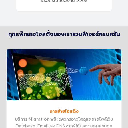
พร้อมระบบป้องกัน DDoS
ทุกแพ็กเกจโฮสติ้งของเรารวมฟีเจอร์ครบครัน
การย้ายโฮสติ้ง
บริการ Migration ฟรี:
วิศวกรอาวุโสดูแลย้ายไฟล์เว็บ
Database, Email และ DNS จากผู้ให้บริการเดิมครบทุก