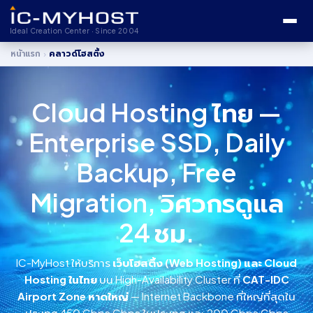
Ideal Creation Center · Since 2004
›
หน้าแรก
คลาวด์โฮสติ้ง
Cloud Hosting ไทย —
Enterprise SSD, Daily
Backup, Free
Migration, วิศวกรดูแล
24 ชม.
IC-MyHost ให้บริการ
เว็บโฮสติ้ง (Web Hosting) และ Cloud
Hosting ในไทย
บน High-Availability Cluster ที่
CAT-IDC
Airport Zone หาดใหญ่
— Internet Backbone ที่ใหญ่ที่สุดใน
ประเทศ 450 Gbps Gbps ในประเทศ และ 200 Gbps Gbps