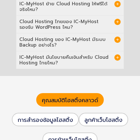
รองรับ ข้อมูล Hosting ของ IC-MyHost เก็บที่
IC-MyHost ย้าย Cloud Hosting ให้ฟรีได้
Node ใดมีปัญหา เว็บของคุณสลับไปยัง Node
CAT-IDC Airport Zone ไทย 100% ถูกต้อง
จริงไหม?
ที่ปกติโดยอัตโนมัติ ไม่มีการหยุดชะงัก ทุก Plan
ตาม PDPA สำหรับธุรกิจไทย ต่างจากผู้ให้บริการ
ยังรวม Enterprise SSD, Backup รายวัน/ราย
ต่างชาติที่เก็บข้อมูลในต่างประเทศโดย Default
ได้ IC-MyHost ให้บริการ Migration ฟรีแบบ
Cloud Hosting ไทยของ IC-MyHost
สัปดาห์, SSL ฟรี และ Migration ฟรี
IC-MyHost รักษาข้อมูลของคุณอยู่ในไทยตลอด
Zero Downtime ทุก Plan Cloud Hosting
รองรับ WordPress ไหม?
เวลา มีเอกสารยืนยัน Data Residency พร้อมให้
วิศวกรอาวุโสดูแลย้ายไฟล์เว็บ MySQL
ขอได้
Database, Email และ DNS จาก Host เดิมครบ
รองรับ IC-MyHost Cloud Hosting ปรับแต่ง
Cloud Hosting ของ IC-MyHost มีระบบ
ทุกส่วน — ฟรี นัดเวลาที่กระทบธุรกิจน้อยที่สุด
เพื่อ WordPress และ CMS หลักทุกตัวรวมถึง
Backup อย่างไร?
ไม่มีค่าใช้จ่ายแอบแฝง IC-MyHost ดูแลให้
Joomla, Drupal, Magento และ Moodle พร้อม
ทั้งหมด
ติดตั้ง One-Click ฟรีทุก Plan รวม SSL ฟรีจาก
ทุก Plan Cloud Hosting ของ IC-MyHost รวม
IC-MyHost มีนโยบายคืนเงินสำหรับ Cloud
Let's Encrypt จัดการผ่าน Control Panel หาก
Backup 3 ชั้น: Backup Database รายวัน (เก็บ
Hosting ไทยไหม?
ต้องการ Managed WordPress พร้อมป้องกัน
30 วัน), Backup Code เว็บรายสัปดาห์ (เก็บ 4
Malware, WAF และวิศวกรดูแล 24 ชม. สามารถ
สัปดาห์) และ Daily System Snapshot (เก็บ 7
มี IC-MyHost ให้รับประกันคืนเงิน 30 วันทุก Plan
อัปเกรดเป็น IC WP Shield ได้
วัน) ทำงานอัตโนมัติไม่มีค่าใช้จ่ายเพิ่ม หาก
Cloud Hosting หากคุณไม่พอใจประสิทธิภาพ
ต้องการ Restore จากจุดใดก็ได้ วิศวกรพร้อม
หรือบริการภายใน 30 วันแรก สามารถขอคืนเงิน
ช่วยตลอด 24 ชม.
เต็มจำนวน ไม่ต้องให้เหตุผล ใช้ได้กับบัญชีใหม่
เป็นสัญญาคุณภาพของ IC-MyHost ว่าถ้าบริการ
คุณสมบัติโฮสติ้งคลาวด์
ไม่เป็นไปตามที่คาด คุณไม่ต้องเสียเงิน
การสำรองข้อมูลโฮสติ้ง
ลูกค้าเว็บโฮสติ้ง
การย้ายเว็บโฮสติ้ง