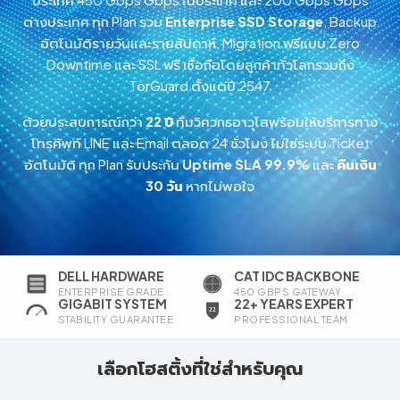
ต่างประเทศ ทุก Plan รวม
Enterprise SSD Storage
, Backup
อัตโนมัติรายวันและรายสัปดาห์, Migration ฟรีแบบ Zero
Downtime และ SSL ฟรี เชื่อถือโดยลูกค้าทั่วโลกรวมถึง
TorGuard ตั้งแต่ปี 2547
ด้วยประสบการณ์กว่า
22 ปี
ทีมวิศวกรอาวุโสพร้อมให้บริการทาง
โทรศัพท์ LINE และ Email ตลอด 24 ชั่วโมง ไม่ใช่ระบบ Ticket
อัตโนมัติ ทุก Plan รับประกัน
Uptime SLA 99.9%
และ
คืนเงิน
30 วัน
หากไม่พอใจ
DELL HARDWARE
CAT IDC BACKBONE
ENTERPRISE GRADE
450 GBPS GATEWAY
GIGABIT SYSTEM
22+ YEARS EXPERT
STABILITY GUARANTEE
PROFESSIONAL TEAM
เลือกโฮสติ้งที่ใช่สำหรับคุณ