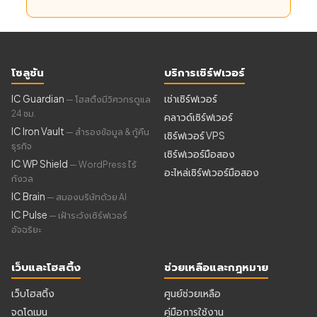
โซลูชัน
บริการเซิร์ฟเวอร์
IC Guardian
เช่าเซิร์ฟเวอร์
— โฮสติ้งมีวิศวกรดูแล
24 ชม.
คลาวด์เซิร์ฟเวอร์
IC Iron Vault
— สำรองข้อมูล & กู้คืน
เซิร์ฟเวอร์ VPS
ธุรกิจ
เซิร์ฟเวอร์มือสอง
IC WP Shield
— WordPress ไร้
อะไหล่เซิร์ฟเวอร์มือสอง
กังวล
IC Brain
— สมองบริษัทด้วย AI
IC Pulse
— เฝ้าระวังเซิร์ฟเวอร์
อัจฉริยะ
เว็บและโฮสติ้ง
ช่วยเหลือและกฎหมาย
เว็บโฮสติ้ง
ศูนย์ช่วยเหลือ
จดโดเมน
คู่มือการใช้งาน