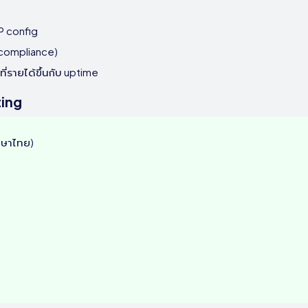
P config
compliance)
่รายได้ขึ้นกับ uptime
ting
าษาไทย)