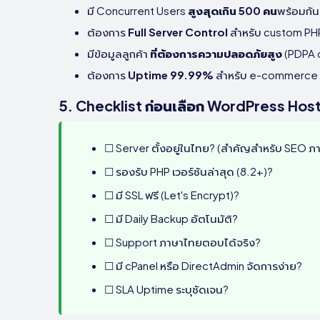
มี Concurrent Users
สูงสุดเกิน 500 คน
พร้อมกัน
ต้องการ
Full Server Control
สำหรับ custom PH
มีข้อมูลลูกค้า
ที่ต้องการความปลอดภัยสูง
(PDPA 
ต้องการ
Uptime 99.99%
สำหรับ e-commerce ที
5. Checklist ก่อนเลือก WordPress Hos
☐ Server ตั้งอยู่ในไทย? (สำคัญสำหรับ SEO ภ
☐ รองรับ PHP เวอร์ชันล่าสุด (8.2+)?
☐ มี SSL ฟรี (Let's Encrypt)?
☐ มี Daily Backup อัตโนมัติ?
☐ Support ภาษาไทยตอบได้จริง?
☐ มี cPanel หรือ DirectAdmin จัดการง่าย?
☐ SLA Uptime ระบุชัดเจน?