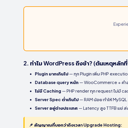
Experi
2. ทำไม WordPress ถึงช้า? (ต้นเหตุหลักท
Plugin มากเกินไป
— ทุก Plugin เพิ่ม PHP executi
Database query หนัก
— WooCommerce + คำสั่ง
ไม่มี Caching
— PHP render ทุก request ไม่มี c
Server Spec ต่ำเกินไป
— RAM น้อย ทำให้ MySQL
Server อยู่ต่างประเทศ
— Latency สูง TTFB แย่ ส
📌 สัญญาณที่บอกว่าถึงเวลา Upgrade Hosting: