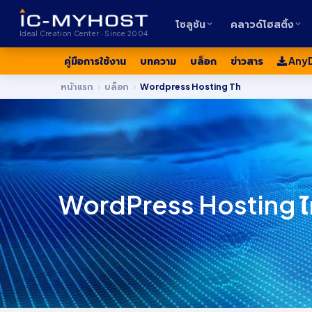
โซลูชัน
คลาวด์โฮสติ้ง
Ideal Creation Center · Since 2004
คู่มือการใช้งาน
บทความ
บล็อก
ข่าวสาร
Any
หน้าแรก
›
บล็อก
›
Wordpress Hosting Th
WordPress Hosting ไท