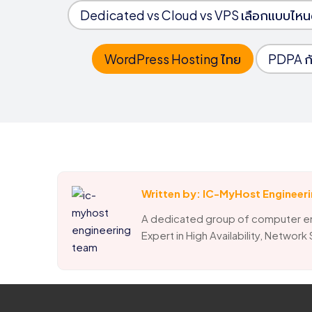
Dedicated vs Cloud vs VPS เลือกแบบไหน
WordPress Hosting ไทย
PDPA กั
Written by: IC-MyHost Engineer
A dedicated group of computer e
Expert in High Availability, Network