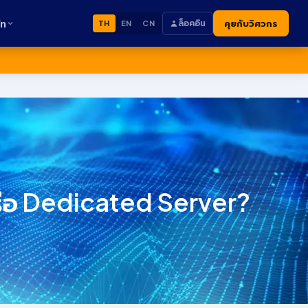
ัท
ล็อคอิน
คุยกับวิศวกร
TH
EN
CN
รือ Dedicated Server?