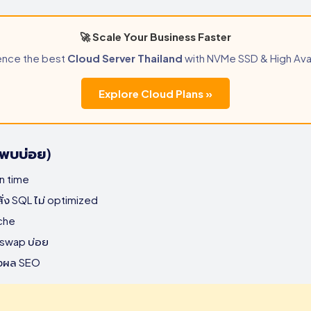
🚀 Scale Your Business Faster
ence the best
Cloud Server Thailand
with NVMe SSD & High Avail
Explore Cloud Plans »
ี่พบบ่อย)
on time
 SQL ไม่ optimized
ache
 swap บ่อย
่งผล SEO