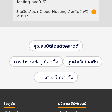
Hosting สิงคโปร์?
แพตช์ความปลอดภัย และ Backup รายวัน/ราย
สัปดาห์ให้ครบ ไม่ต้องมีทีม IT ดูแล
ธุรกิจที่เล็งกลุ่มลูกค้าในอินโดนีเซีย มาเลเซีย
ย้ายเว็บเดิมมา Cloud Hosting สิงคโปร์ ฟรี
Infrastructure เองที่สิงคโปร์
เวียดนาม และฟิลิปปินส์ จะได้ประโยชน์เรื่อง
ได้ไหม?
Latency มากที่สุด เพราะสิงคโปร์เป็นจุดเชื่อมต่อ
Internet Exchange หลักของภูมิภาคอาเซียน
ได้ครับ ทีมวิศวกรช่วยย้ายไฟล์เว็บ ฐานข้อมูล
และอีเมลให้ครบทุกส่วนฟรี นัดเวลาที่กระทบผู้เข้า
ชมเว็บน้อยที่สุด
คุณสมบัติโฮสติ้งคลาวด์
การสำรองข้อมูลโฮสติ้ง
ลูกค้าเว็บโฮสติ้ง
การย้ายเว็บโฮสติ้ง
โซลูชัน
บริการเซิร์ฟเวอร์