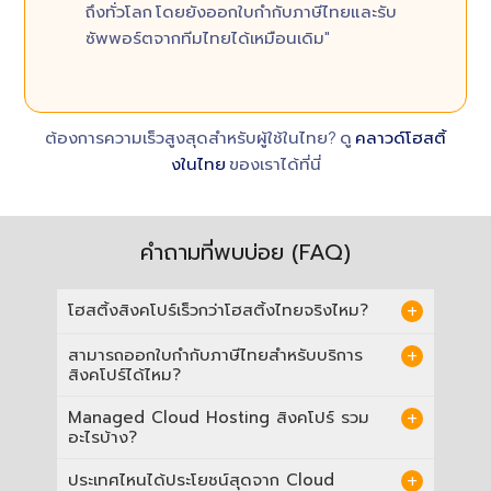
ถึงทั่วโลก โดยยังออกใบกำกับภาษีไทยและรับ
ซัพพอร์ตจากทีมไทยได้เหมือนเดิม"
ต้องการความเร็วสูงสุดสำหรับผู้ใช้ในไทย? ดู
คลาวด์โฮสติ้
งในไทย
ของเราได้ที่นี่
คำถามที่พบบ่อย (FAQ)
โฮสติ้งสิงคโปร์เร็วกว่าโฮสติ้งไทยจริงไหม?
ขึ้นอยู่กับกลุ่มผู้ใช้งานของคุณครับ หากกลุ่มเป้า
สามารถออกใบกำกับภาษีไทยสำหรับบริการ
หมายหลักอยู่ในไทย โฮสติ้งไทยจะเร็วกว่า แต่ถ้า
สิงคโปร์ได้ไหม?
ลูกค้าของคุณอยู่ในอินโดนีเซีย มาเลเซีย หรือทั่ว
โลก
Cloud Hosting สิงคโปร์
จะให้ความเร็วใน
ได้แน่นอนครับ หนึ่งในจุดแข็งของเราคือ คุณ
Managed Cloud Hosting สิงคโปร์ รวม
การตอบสนอง (Response Time) ที่ดีกว่ามาก
สามารถใช้โครงสร้างพื้นฐานระดับโลกที่สิงคโปร์
อะไรบ้าง?
ครับ
ได้ โดยที่ยังสามารถออกใบกำกับภาษีในนาม
บริษัทไทย และรับบริการซัพพอร์ตจากทีมวิศวกร
ทุกแพ็กเกจ
Cloud Hosting สิงคโปร์
เป็นแบบ
ประเทศไหนได้ประโยชน์สุดจาก Cloud
คนไทยได้ตลอด 24 ชม. ครับ
Fully Managed ทีมวิศวกรของเราดูแลเซิร์ฟเวอร์