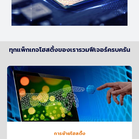
ทุกแพ็กเกจโฮสติ้งของเรารวมฟีเจอร์ครบครัน
การย้ายโฮสติ้ง