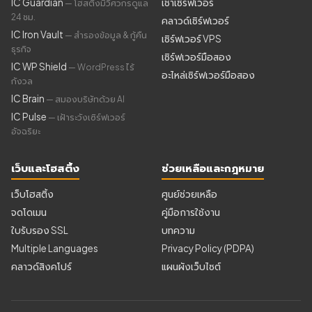
IC Guardian
เช่าเซิร์ฟเวอร์
— โฮสติ้งมีวิศวกรดูแล
24 ชม.
คลาวด์เซิร์ฟเวอร์
IC Iron Vault
— สำรองข้อมูล & กู้คืน
เซิร์ฟเวอร์ VPS
ธุรกิจ
เซิร์ฟเวอร์มือสอง
IC WP Shield
— WordPress ไร้
อะไหล่เซิร์ฟเวอร์มือสอง
กังวล
IC Brain
— สมองบริษัทด้วย AI
IC Pulse
— เฝ้าระวังเซิร์ฟเวอร์
อัจฉริยะ
เว็บและโฮสติ้ง
ช่วยเหลือและกฎหมาย
เว็บโฮสติ้ง
ศูนย์ช่วยเหลือ
จดโดเมน
คู่มือการใช้งาน
ใบรับรอง SSL
บทความ
Multiple Languages
Privacy Policy (PDPA)
คลาวด์สิงคโปร์
แผนผังเว็บไซต์