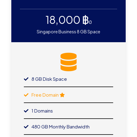
18,000 ฿
ปี
Singapore Business 8 GB Space
8 GB Disk Space
Free Domain
1 Domains
480 GB Monthly Bandwidth