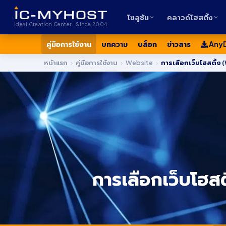
โซลูชัน
คลาวด์โฮสติ้ง
Ideal Creation Center · Since 2004
คู่มือการใช้งาน
บทความ
บล็อก
ข่าวสาร
Any
หน้าแรก
›
คู่มือการใช้งาน
›
Website
›
การเลือกเว็บโฮสต