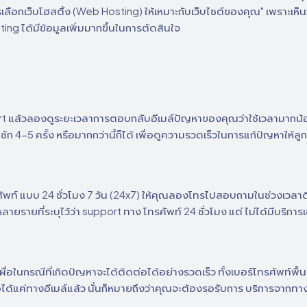
อกเว็บโฮสติ้ง (Web Hosting) ให้เหมาะกับเว็บไซต์ของคุณ" เพราะเห็นว่
osting ได้มีข้อมูลเพิ่มมากขึ้นในการตัดสินใจ
้วลองดูระยะเวลาการตอบกลับอีเมล์ปัญหาของคุณว่าใช้เวลามากน้อยแค
ซัก 4-5 ครั้ง หรือมากกว่านี้ก็ได้ เพื่อดูความรวดเร็วในการแก้ปัญหาให้ล
ัพท์ แบบ 24 ชั่วโมง 7 วัน (24x7) ให้คุณลองโทรไปสอบถามในช่วงเวลาดึ
ยรายที่ระบุไว้ว่า support ทาง โทรศัพท์ 24 ชั่วโมง แต่ ไม่ได้มีบริการเ
ื่อในกรณีที่เกิดปัญหาจะได้ติดต่อได้อย่างรวดเร็ว ทั้งเบอร์โทรศัพท์พื้น
ได้แค่ทางอีเมล์แล้ว นั่นก็หมายถึงว่าคุณจะต้องรอรับการ บริการจากทางอี