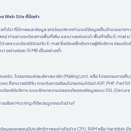
อง Web Site ที่จัดทำ
ทั่วไป ที่มี่ภาพและข้อมูล ยกเว้นแต่หากท่านจะมีข้อมูลเป็นจำนวนมากๆ เช
่านอาจจะต้องการพื้นที่เพิ่ม และบางแห่งจะนำ พื้นที่ๆเก็บ E-mail มาน
้ เพราะจะต้องใช้ร่วมกับ E-mail ซึ่งต้องเช็กกับทางผู้ให้บริการ ก่อนตัด
ost อย่างน้อย 15 MB เป็นอย่างต่ำ
ว็บบอร์ด, โปรแกรมส่งเมล์หาสมาชิก (Mailing List), หรือ โปรแกรมการเก็
ws ก็สามารถใช้กับ ภาษาในการเขียนโปรแกรมได้แก่ ASP, PHP, Perl ได้ แต่
ะต้องใช้บริการ ระบบรักษาความปลอดภัยของข้อมูลแบบ SSL (Secure S
าการเลือก Hosting ที่ดีควรดูจากอะไรบ้าง?
st ข้อมูลของคุณมีประสิทธิภาพอย่างไรบ้าง CPU, RAM หรือ Harddisk ม