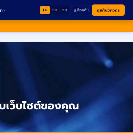
ัท
ล็อคอิน
คุยกับวิศวกร
TH
EN
CN
กับเว็บไซต์ของคุณ