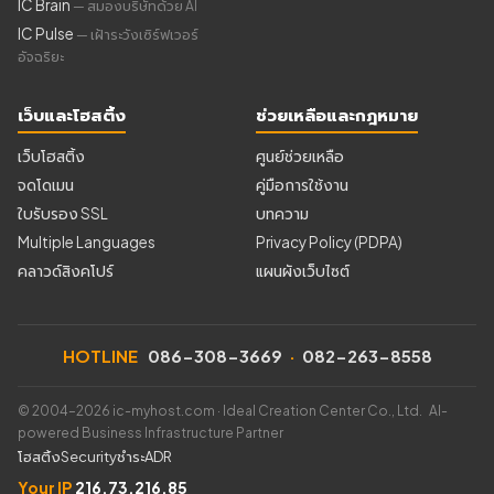
IC Brain
— สมองบริษัทด้วย AI
IC Pulse
— เฝ้าระวังเซิร์ฟเวอร์
อัจฉริยะ
เว็บและโฮสติ้ง
ช่วยเหลือและกฎหมาย
เว็บโฮสติ้ง
ศูนย์ช่วยเหลือ
จดโดเมน
คู่มือการใช้งาน
ใบรับรอง SSL
บทความ
Multiple Languages
Privacy Policy (PDPA)
คลาวด์สิงคโปร์
แผนผังเว็บไซต์
HOTLINE
086-308-3669
·
082-263-8558
© 2004–2026 ic-myhost.com · Ideal Creation Center Co., Ltd. AI-
powered Business Infrastructure Partner
โฮสติ้ง
Security
ชำระ
ADR
Your IP
216.73.216.85