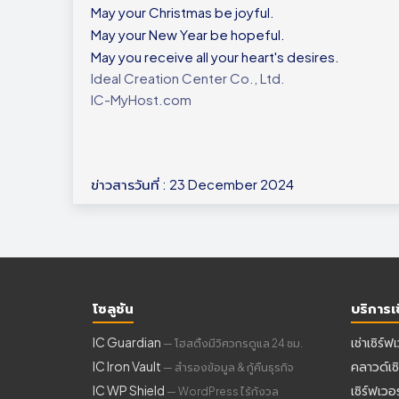
May your Christmas be joyful.
May your New Year be hopeful.
May you receive all your heart's desires.
Ideal Creation Center Co., Ltd.
IC-MyHost.com
ข่าวสารวันที่ : 23 December 2024
โซลูชัน
บริการเซ
IC Guardian
เช่าเซิร์ฟ
— โฮสติ้งมีวิศวกรดูแล 24 ชม.
IC Iron Vault
คลาวด์เซิ
— สำรองข้อมูล & กู้คืนธุรกิจ
IC WP Shield
เซิร์ฟเวอ
— WordPress ไร้กังวล