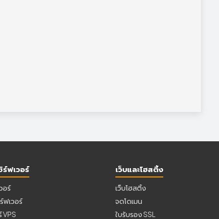
ิร์ฟเวอร์
เว็บและโฮสติ้ง
เวอร์
เว็บโฮสติ้ง
ร์ฟเวอร์
จดโดเมน
ร์ VPS
ใบรับรอง SSL