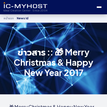
Ideal Creation Center · Since 2004
›
หน้าแรก
News Id
ข่าวสาร :: 🎁 Merry
Christmas & Happy
New Year 2017
🎁 Merry Christmas & Happy New Year