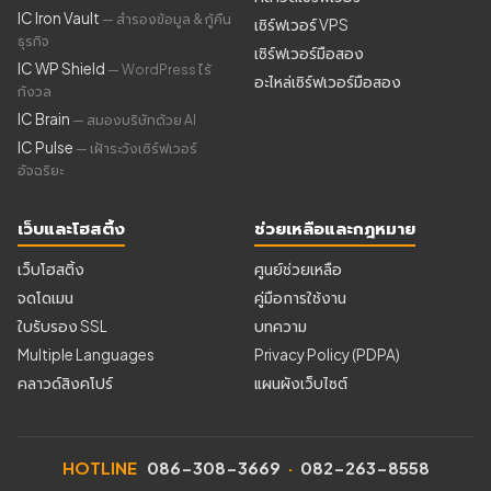
IC Iron Vault
— สำรองข้อมูล & กู้คืน
เซิร์ฟเวอร์ VPS
ธุรกิจ
เซิร์ฟเวอร์มือสอง
IC WP Shield
— WordPress ไร้
อะไหล่เซิร์ฟเวอร์มือสอง
กังวล
IC Brain
— สมองบริษัทด้วย AI
IC Pulse
— เฝ้าระวังเซิร์ฟเวอร์
อัจฉริยะ
เว็บและโฮสติ้ง
ช่วยเหลือและกฎหมาย
เว็บโฮสติ้ง
ศูนย์ช่วยเหลือ
จดโดเมน
คู่มือการใช้งาน
ใบรับรอง SSL
บทความ
Multiple Languages
Privacy Policy (PDPA)
คลาวด์สิงคโปร์
แผนผังเว็บไซต์
HOTLINE
086-308-3669
·
082-263-8558