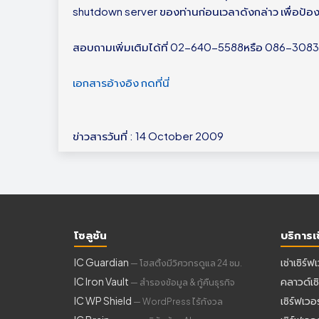
shutdown server ของท่านก่อนเวลาดังกล่าว เพื่อป้อ
สอบถามเพิ่มเติมได้ที่ 02-640-5588หรือ 086-30
เอกสารอ้างอิง กดที่นี่
ข่าวสารวันที่ : 14 October 2009
โซลูชัน
บริการเซ
IC Guardian
เช่าเซิร์ฟ
— โฮสติ้งมีวิศวกรดูแล 24 ชม.
IC Iron Vault
คลาวด์เซิ
— สำรองข้อมูล & กู้คืนธุรกิจ
IC WP Shield
เซิร์ฟเวอ
— WordPress ไร้กังวล