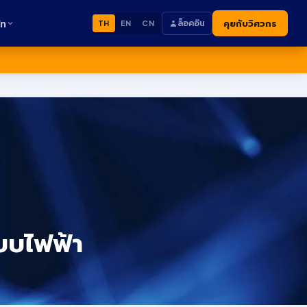
ัท
ล็อคอิน
คุยกับวิศวกร
TH
EN
CN
ะบบไฟฟ้า