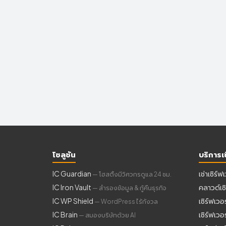
โซลูชัน
บริการเซ
IC Guardian
เช่าเซิร์ฟ
— โฮสติ้งมีวิศวกรดูแล 24 ชม.
IC Iron Vault
คลาวด์เซิ
— สำรองข้อมูล & กู้คืนธุรกิจ
IC WP Shield
เซิร์ฟเวอ
— WordPress ไร้กังวล
IC Brain
เซิร์ฟเว
— สมองบริษัทด้วย AI