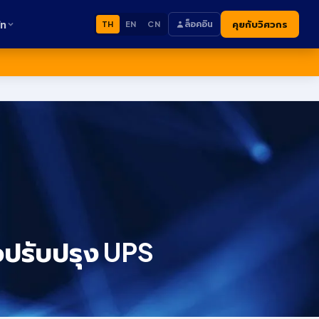
ัท
ล็อคอิน
คุยกับวิศวกร
TH
EN
CN
อปรับปรุง UPS