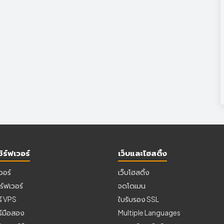
ิร์ฟเวอร์
เว็บและโฮสติ้ง
เวอร์
เว็บโฮสติ้ง
ร์ฟเวอร์
จดโดเมน
ร์ VPS
ใบรับรอง SSL
อร์มือสอง
Multiple Languages