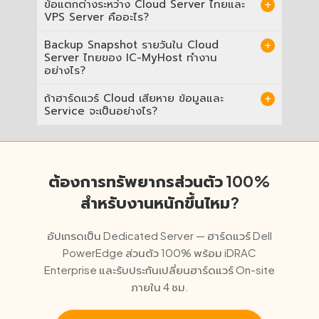
ข้อแตกต่างระหว่าง Cloud Server ไทยและ
Service หยุดทันที IC-MyHost Cloud Server
สิ่งสำคัญ สถาปัตยกรรม HA Cluster การันตีว่า
Windows Server Standard 2016 (non-
ดีกว่าในแง่ Latency ต่ำกว่ามากไปยัง ISP ไทย
VPS Server คืออะไร?
รันบน SSD SAN Storage ที่ CAT-IDC Data
Service ออนไลน์ต่อเนื่องแม้ในช่วงบำรุงรักษา
(AIS, True, TOT, 3BB) และข้อมูลเก็บใน 100%
License, Customer License)
Center ประเทศไทย
ฮาร์ดแวร์ สำหรับ Workload ที่ต้องการฮาร์ดแวร์
ในไทย ถูกต้องตาม PDPA อย่างสมบูรณ์ AWS
VPS รันบน Physical Node เดียว — Node มี
Backup Snapshot รายวันใน Cloud
ส่วนตัว 100% เช่น Database ขนาดใหญ่หรือ
หรือ DigitalOcean เก็บข้อมูลในต่างประเทศโดย
0 ฿
ปัญหาฮาร์ดแวร์ Service หยุดจนกว่าจะกู้คืนด้วย
Windows Server Standard 2019 (non-
Server ไทยของ IC-MyHost ทำงาน
High-compliance System — Dedicated
Default ซึ่งอาจมีปัญหา PDPA Data Residency
มือ IC-MyHost Cloud Server รันบน HA
อย่างไร?
Server ไทยคือทางเลือกถัดไป
License, Customer License)
IC-MyHost มีวิศวกรไทยรับโทรศัพท์และ LINE ได้
Cluster หลายโหนดพร้อม SSD SAN Storage:
ตลอด 24 ชม. ในราคาที่ผู้ให้บริการระดับโลกส่วน
ปัญหาฮาร์ดแวร์ trigger Live Migration
IC-MyHost Cloud Server สร้าง Snapshot เต็ม
0 ฿
ถ้าฮาร์ดแวร์ Cloud เสียหาย ข้อมูลและ
ใหญ่ไม่สามารถทำได้
อัตโนมัติ ไม่ใช่ Service หยุด Cloud Server Plan
รูปแบบของ Virtual Server ทุกวันอัตโนมัติ เก็บ
Windows Server Standard 2022
Service จะเป็นอย่างไร?
ยังปรับเพิ่ม CPU, RAM และ Disk ได้ทันทีโดยไม่มี
ย้อนหลัง 7 Snapshot ล่าสุด หากต้องการ
(non-License, Customer License)
Downtime และรวม Daily Backup Snapshot
Rollback หลัง Update ผิดพลาดหรือลบข้อมูล
ระบบ High Availability ของ IC-MyHost จะย้าย
ย้อนหลัง 7 วัน ซึ่ง VPS ปกติไม่มี
โดยไม่ตั้งใจ สามารถ Restore จาก Snapshot
Virtual Server ไปยัง Node ที่ปกติในคลัสเตอร์
ใดก็ได้ภายใน 7 วันที่ผ่านมา ระบบ Snapshot
โดยอัตโนมัติ — โดยทั่วไปใช้เวลาเพียงไม่กี่วินาที
ทำงานแยกจาก SAN Storage Layer จึงไม่ได้รับ
แทบไม่มี Downtime ชั้น SSD Storage ก็มี
บริการมาตรฐานที่รวมอยู่ในทุกแพ็กเกจ
ต้องการทรัพยากรส่วนตัว 100%
ผลกระทบจากเหตุการณ์ Storage ใดๆ รวมอยู่ใน
Redundancy เป็นอิสระ: หากเส้นทาง Storage
Cloud Server ทุก Plan ไม่มีค่าใช้จ่ายเพิ่ม
หนึ่งล้มเหลว เส้นทางสำรองทำงานทันที วิศวกร
สำหรับงานหนักขึ้นไหม?
On-site ที่ CAT-IDC ไทย Monitor Cluster
ตลอด 24 ชม. และพร้อมเข้าแก้ไขด้วยตนเอง
สำหรับสถานการณ์ที่ระบบอัตโนมัติ Flag ไว้
Network Security
อัปเกรดเป็น Dedicated Server — ฮาร์ดแวร์ Dell
Enterprise
PowerEdge ส่วนตัว 100% พร้อม iDRAC
Firewall & Traffic
Hardware
Enterprise และรับประกันเปลี่ยนฮาร์ดแวร์ On-site
Monitoring
Dell PowerEdge &
ภายใน 4 ชม.
Cisco