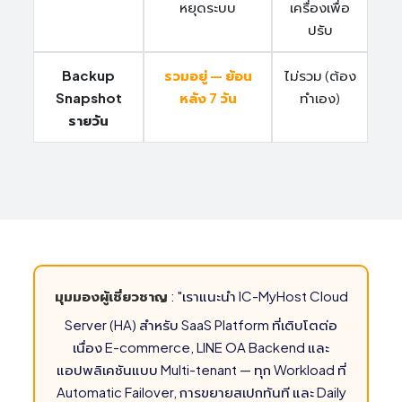
หยุดระบบ
เครื่องเพื่อ
250 ฿
ปรับ
Additional Storage 100 GB
500 ฿
Additional Storage 200 GB
Backup
รวมอยู่ — ย้อน
ไม่รวม (ต้อง
Snapshot
หลัง 7 วัน
ทำเอง)
750 ฿
Additional Storage 300 GB
รายวัน
1,250
Additional Storage 500 GB
฿
2,500
Additional Storage 1000 GB
฿
300 ฿
Dual-Site Server Backup 50GB
(TH+SG)
มุมมองผู้เชี่ยวชาญ
: "เราแนะนำ IC-MyHost Cloud
500 ฿
Dual-Site Server Backup 100GB
Server (HA) สำหรับ SaaS Platform ที่เติบโตต่อ
(TH+SG)
เนื่อง E-commerce, LINE OA Backend และ
แอปพลิเคชันแบบ Multi-tenant — ทุก Workload ที่
1,800
Dual-Site Server Backup 500GB
Automatic Failover, การขยายสเปกทันที และ Daily
฿
(TH+SG)