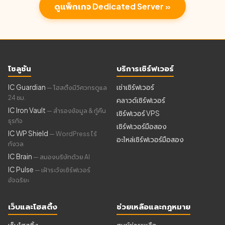
ดูแพ็กเกจ Dedicated Server »
99.9% Uptime SLA
24/7 Expert
Business
Support
Continuity
Senior Engineering
Guarantee
โซลูชัน
บริการเซิร์ฟเวอร์
Team
IC Guardian
เช่าเซิร์ฟเวอร์
— โฮสติ้งมีวิศวกรดูแล
24 ชม.
คลาวด์เซิร์ฟเวอร์
IC Iron Vault
— สำรองข้อมูล & กู้คืน
เซิร์ฟเวอร์ VPS
ธุรกิจ
เซิร์ฟเวอร์มือสอง
IC WP Shield
— WordPress ไร้
บริการเพิ่มเติม
อะไหล่เซิร์ฟเวอร์มือสอง
กังวล
IC Brain
— สมองบริษัทด้วย AI
IC Pulse
— เฝ้าระวังเซิร์ฟเวอร์
อัจฉริยะ
Firewall IPTable : ตัวเลือก
เว็บและโฮสติ้ง
ช่วยเหลือและกฎหมาย
Hardware Firewall : ตัวเลือก