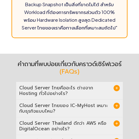
Backup Snapshot เป็นสิ่งที่ขาดไม่ได้ สำหรับ
350 ฿
Workload ที่ต้องการทรัพยากรส่วนตัว 100%
Direct Admin Control Panel
พร้อม Hardware Isolation สูงสุด Dedicated
800 ฿
Server ไทยของเราคือทางเลือกที่เหมาะสมถัดไป"
Windows Web Server 2008 R2
(License)
1,200
Windows Server 2008 R2 Standard
฿
Edition
คำถามที่พบบ่อยเกี่ยวกับคราวด์เซิร์ฟเวอร์
1,200
(FAQs)
Windows Server Standard 2012
฿
1,200
Cloud Server ไทยคืออะไร ต่างจาก
Windows Server Standard 2012 R2
฿
Hosting ทั่วไปอย่างไร?
Cloud Server แยก Computing Layer ออกจาก
1,200
Cloud Server ไทยของ IC-MyHost เหมาะ
Windows Server Standard 2016
Storage Layer — Physical Node หลายเครื่อง
฿
กับธุรกิจแบบไหน?
ทำงานร่วมกันเป็น High Availability Cluster หาก
Node ใดมีปัญหาฮาร์ดแวร์ Virtual Server ของ
IC-MyHost Cloud Server เหมาะสำหรับ SaaS
1,200
Cloud Server Thailand ดีกว่า AWS หรือ
คุณย้ายไปยัง Node ที่ปกติโดยอัตโนมัติ แทบ
Windows Server Standard 2022
Platform, E-commerce, LINE OA Backend,
฿
DigitalOcean อย่างไร?
ไม่มีการหยุดชะงัก แตกต่างจาก Web Hosting
แอปพลิเคชัน Multi-tenant และทุก System ที่
หรือ VPS แบบ Node เดียว ที่ฮาร์ดแวร์เสียทำให้
Automatic Failover และการขยายสเปกทันทีเป็น
สำหรับธุรกิจที่ให้บริการผู้ใช้ในไทยและอาเซียน —
0 ฿