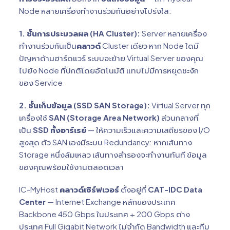
Node หลายเครื่องทำงานร่วมกันอย่างโปร่งใส:
1. ชั้นการประมวลผล (HA Cluster):
Server หลายเครื่อง
ทำงานร่วมกันเป็น
คลาวด์
Cluster เดียว หาก Node ใดมี
ปัญหาด้านฮาร์ดแวร์ ระบบจะย้าย Virtual Server ของคุณ
ไปยัง Node ที่ปกติโดยอัตโนมัติ แทบไม่มีการหยุดชะงัก
ของ Service
2. ชั้นเก็บข้อมูล (SSD SAN Storage):
Virtual Server ทุก
เครื่องใช้
SAN (Storage Area Network)
ส่วนกลางที่
เป็น
SSD ทั้งอาร์เรย์
— ให้ความเร็วและความเสถียรของ I/O
สูงสุด ตัว SAN เองมีระบบ Redundancy: หากเส้นทาง
Storage หนึ่งล้มเหลว เส้นทางสำรองจะทำงานทันที ข้อมูล
ของคุณพร้อมใช้งานตลอดเวลา
IC-MyHost
คลาวด์เซิร์ฟเวอร์
ตั้งอยู่ที่
CAT-IDC Data
Center
— Internet Exchange หลักของประเทศ
Backbone 450 Gbps ในประเทศ + 200 Gbps ต่าง
ประเทศ Full Gigabit Network ไม่จำกัด Bandwidth และทีม