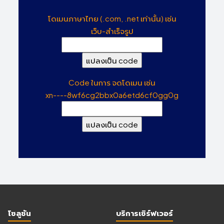
โดเมนภาษาไทย (.com, .net เท่านั้น) เช่น
เว็บ-สำเร็จรูป
Code ในการ จดโดเมน เช่น
xn----8wf6cg2bbx0a6etd6cf0gg0g
โซลูชัน
บริการเซิร์ฟเวอร์