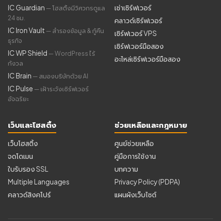
IC Guardian
เช่าเซิร์ฟเวอร์
— โฮสติ้งมีวิศวกรดูแล
24 ชม.
คลาวด์เซิร์ฟเวอร์
IC Iron Vault
— สำรองข้อมูล & กู้คืน
เซิร์ฟเวอร์ VPS
ธุรกิจ
เซิร์ฟเวอร์มือสอง
IC WP Shield
— WordPress ไร้
อะไหล่เซิร์ฟเวอร์มือสอง
กังวล
IC Brain
— สมองบริษัทด้วย AI
IC Pulse
— เฝ้าระวังเซิร์ฟเวอร์
อัจฉริยะ
เว็บและโฮสติ้ง
ช่วยเหลือและกฎหมาย
เว็บโฮสติ้ง
ศูนย์ช่วยเหลือ
จดโดเมน
คู่มือการใช้งาน
ใบรับรอง SSL
บทความ
Multiple Languages
Privacy Policy (PDPA)
คลาวด์สิงคโปร์
แผนผังเว็บไซต์