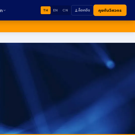
ัท
ล็อคอิน
คุยกับวิศวกร
TH
EN
CN