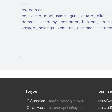
.asia
.cn, .com.cn
.cc, .tv, .me, .mobi, .name , .guru , .estate , .bike , .
.domains , .academy , .computer , .builders , .training ,
.voyage , .holdings , .ventures , .diamonds , .careers 
"
โซลูชัน
บริการเซ
IC Guardian
เช่าเซิร์ฟ
— โฮสติ้งมีวิศวกรดูแล 24 ชม.
IC Iron Vault
คลาวด์เซิ
— สำรองข้อมูล & กู้คืนธุรกิจ