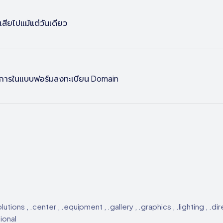
ียไปแม้แต่วันเดียว
การในแบบฟอร์มลงทะเบียน Domain
lutions , .center , .equipment , .gallery , .graphics , .lighting , .
tional