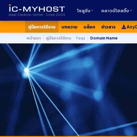
โซลูชัน
คลาวด์โฮสติ้ง
Ideal Creation Center · Since 2004
คู่มือการใช้งาน
บทความ
บล็อก
ข่าวสาร
Any
หน้าแรก
›
คู่มือการใช้งาน
›
Faqs
›
Domain Name