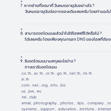
7. หากย้ายที่จดมาที่
วันหมดอายุนับอย่างไร ?
วันหมดอายุนับต่อจากของเดิมเลยครับ โดยท่านจะไม่เส
8. สามารถจดโดเมนแล้วนำไปใช้โฮสฟรีได้หรือไม่ ?
ได้เลยครับ โดยเพียงคุณกรอก DNS ของโฮสที่ต้อง
9.
รับจดโดเมนนามสกุลอะไรบ้าง ?
ทางเรารับจดโดเมน
.co.th, .ac.th, .or.th, .go.th, .net.th, .mi.th
.in.th
.com, .net, .org, .info, .biz
.us, .pw, .eu
.tel, .club
.email, .photography , .photos , .tips , .company , .so
.systems , .support , .education , .institute , .interna