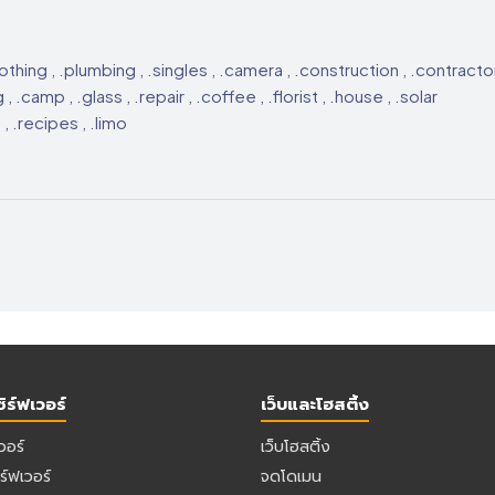
clothing , .plumbing , .singles , .camera , .construction , .contractor
 .camp , .glass , .repair , .coffee , .florist , .house , .solar
, .recipes , .limo
ิร์ฟเวอร์
เว็บและโฮสติ้ง
เวอร์
เว็บโฮสติ้ง
ร์ฟเวอร์
จดโดเมน