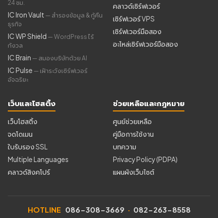
24 ชม.
คลาวด์เซิร์ฟเวอร์
IC Iron Vault
— สำรองข้อมูล & กู้คืน
เซิร์ฟเวอร์ VPS
ธุรกิจ
เซิร์ฟเวอร์มือสอง
IC WP Shield
— WordPress ไร้
อะไหล่เซิร์ฟเวอร์มือสอง
กังวล
IC Brain
— สมองบริษัทด้วย AI
IC Pulse
— เฝ้าระวังเซิร์ฟเวอร์
อัจฉริยะ
เว็บและโฮสติ้ง
ช่วยเหลือและกฎหมาย
เว็บโฮสติ้ง
ศูนย์ช่วยเหลือ
จดโดเมน
คู่มือการใช้งาน
ใบรับรอง SSL
บทความ
Multiple Languages
Privacy Policy (PDPA)
คลาวด์สิงคโปร์
แผนผังเว็บไซต์
HOTLINE
086-308-3669
·
082-263-8558