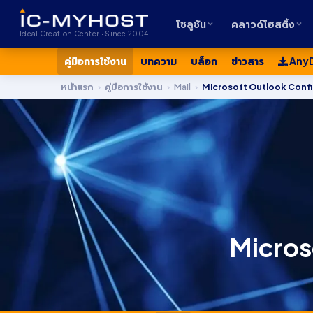
โซลูชัน
คลาวด์โฮสติ้ง
Ideal Creation Center · Since 2004
คู่มือการใช้งาน
บทความ
บล็อก
ข่าวสาร
Any
หน้าแรก
›
คู่มือการใช้งาน
›
Mail
›
Microsoft Outlook Confi
Micros