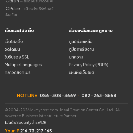
IC Brain
— สมองบริษัทด้วย AI
IC Pulse
— เฝ้าระวังเซิร์ฟเวอร์
อัจฉริยะ
เว็บและโฮสติ้ง
ช่วยเหลือและกฎหมาย
เว็บโฮสติ้ง
ศูนย์ช่วยเหลือ
จดโดเมน
คู่มือการใช้งาน
ใบรับรอง SSL
บทความ
Multiple Languages
Privacy Policy (PDPA)
คลาวด์สิงคโปร์
แผนผังเว็บไซต์
HOTLINE
086-308-3669
·
082-263-8558
© 2004–2026 ic-myhost.com · Ideal Creation Center Co., Ltd. AI-
powered Business Infrastructure Partner
โฮสติ้ง
Security
ชำระ
ADR
Your IP
216.73.217.165