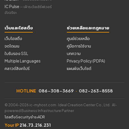
IC Pulse
— เฝ้าระวังเซิร์ฟเวอร์
อัจฉริยะ
เว็บและโฮสติ้ง
ช่วยเหลือและกฎหมาย
เว็บโฮสติ้ง
ศูนย์ช่วยเหลือ
จดโดเมน
คู่มือการใช้งาน
ใบรับรอง SSL
บทความ
Multiple Languages
Privacy Policy (PDPA)
คลาวด์สิงคโปร์
แผนผังเว็บไซต์
HOTLINE
086-308-3669
·
082-263-8558
© 2004–2026 ic-myhost.com · Ideal Creation Center Co., Ltd. AI-
powered Business Infrastructure Partner
โฮสติ้ง
Security
ชำระ
ADR
Your IP
216.73.216.231