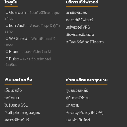
โซลูชัน
บริการเซิร์ฟเวอร์
IC Guardian
เช่าเซิร์ฟเวอร์
— โฮสติ้งมีวิศวกรดูแล
24 ชม.
คลาวด์เซิร์ฟเวอร์
IC Iron Vault
— สำรองข้อมูล & กู้คืน
เซิร์ฟเวอร์ VPS
ธุรกิจ
เซิร์ฟเวอร์มือสอง
IC WP Shield
— WordPress ไร้
อะไหล่เซิร์ฟเวอร์มือสอง
กังวล
IC Brain
— สมองบริษัทด้วย AI
IC Pulse
— เฝ้าระวังเซิร์ฟเวอร์
อัจฉริยะ
เว็บและโฮสติ้ง
ช่วยเหลือและกฎหมาย
เว็บโฮสติ้ง
ศูนย์ช่วยเหลือ
จดโดเมน
คู่มือการใช้งาน
ใบรับรอง SSL
บทความ
Multiple Languages
Privacy Policy (PDPA)
คลาวด์สิงคโปร์
แผนผังเว็บไซต์