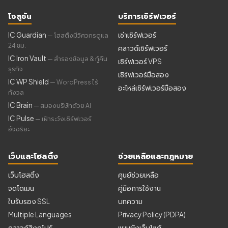
โซลูชัน
บริการเซิร์ฟเวอร์
IC Guardian
เช่าเซิร์ฟเวอร์
— โฮสติ้งมีวิศวกรดูแล
24 ชม.
คลาวด์เซิร์ฟเวอร์
IC Iron Vault
— สำรองข้อมูล & กู้คืน
เซิร์ฟเวอร์ VPS
ธุรกิจ
เซิร์ฟเวอร์มือสอง
IC WP Shield
— WordPress ไร้
อะไหล่เซิร์ฟเวอร์มือสอง
กังวล
IC Brain
— สมองบริษัทด้วย AI
IC Pulse
— เฝ้าระวังเซิร์ฟเวอร์
อัจฉริยะ
เว็บและโฮสติ้ง
ช่วยเหลือและกฎหมาย
เว็บโฮสติ้ง
ศูนย์ช่วยเหลือ
จดโดเมน
คู่มือการใช้งาน
ใบรับรอง SSL
บทความ
Multiple Languages
Privacy Policy (PDPA)
คลาวด์สิงคโปร์
แผนผังเว็บไซต์