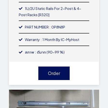
1U/2U Static Rails For 2-Post & 4-
Post Racks [R320]
PART NUMBER : 0P8N8P
Warranty : 1 Month By IC-MyHost
สภาพ : ดีมาก (90-99 %)
Order