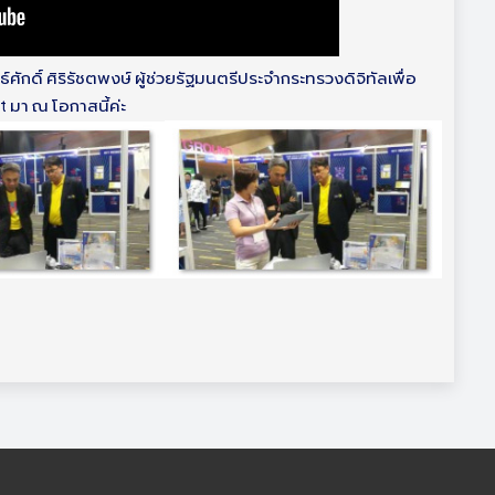
ักดิ์ ศิริรัชตพงษ์ ผู้ช่วยรัฐมนตรีประจำกระทรวงดิจิทัลเพื่อ
t มา ณ โอกาสนี้ค่ะ