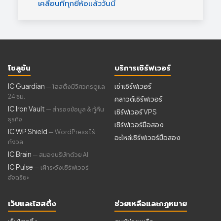
เคลื่อนที่ทุกยี่ห้อแล้ววันนี้
โซลูชัน
บริการเซิร์ฟเวอร์
IC Guardian
เช่าเซิร์ฟเวอร์
— โฮสติ้งมีวิศวกรดูแล
24 ชม.
คลาวด์เซิร์ฟเวอร์
IC Iron Vault
— สำรองข้อมูล & กู้คืน
เซิร์ฟเวอร์ VPS
ธุรกิจ
เซิร์ฟเวอร์มือสอง
IC WP Shield
— WordPress ไร้
อะไหล่เซิร์ฟเวอร์มือสอง
กังวล
IC Brain
— สมองบริษัทด้วย AI
IC Pulse
— เฝ้าระวังเซิร์ฟเวอร์
อัจฉริยะ
เว็บและโฮสติ้ง
ช่วยเหลือและกฎหมาย