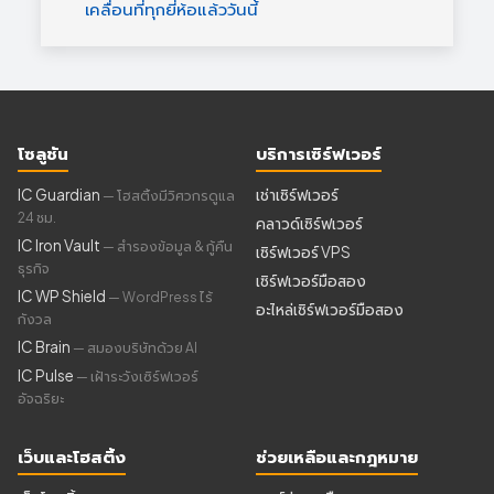
เคลื่อนที่ทุกยี่ห้อแล้ววันนี้
โซลูชัน
บริการเซิร์ฟเวอร์
IC Guardian
เช่าเซิร์ฟเวอร์
— โฮสติ้งมีวิศวกรดูแล
24 ชม.
คลาวด์เซิร์ฟเวอร์
IC Iron Vault
— สำรองข้อมูล & กู้คืน
เซิร์ฟเวอร์ VPS
ธุรกิจ
เซิร์ฟเวอร์มือสอง
IC WP Shield
— WordPress ไร้
อะไหล่เซิร์ฟเวอร์มือสอง
กังวล
IC Brain
— สมองบริษัทด้วย AI
IC Pulse
— เฝ้าระวังเซิร์ฟเวอร์
อัจฉริยะ
เว็บและโฮสติ้ง
ช่วยเหลือและกฎหมาย