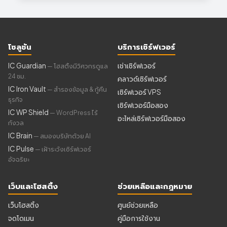
โซลูชัน
บริการเซิร์ฟเวอร์
IC Guardian
เช่าเซิร์ฟเวอร์
— โฮสติ้งมีวิศวกรดูแล
24 ชม.
คลาวด์เซิร์ฟเวอร์
IC Iron Vault
— สำรองข้อมูล & กู้คืน
เซิร์ฟเวอร์ VPS
ธุรกิจ
เซิร์ฟเวอร์มือสอง
IC WP Shield
— WordPress ไร้
อะไหล่เซิร์ฟเวอร์มือสอง
กังวล
IC Brain
— สมองบริษัทด้วย AI
IC Pulse
— เฝ้าระวังเซิร์ฟเวอร์
อัจฉริยะ
เว็บและโฮสติ้ง
ช่วยเหลือและกฎหมาย
เว็บโฮสติ้ง
ศูนย์ช่วยเหลือ
จดโดเมน
คู่มือการใช้งาน