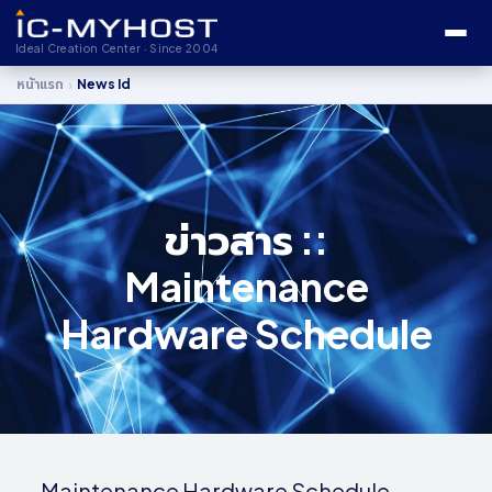
Ideal Creation Center · Since 2004
›
หน้าแรก
News Id
ข่าวสาร ::
Maintenance
Hardware Schedule
Maintenance Hardware Schedule