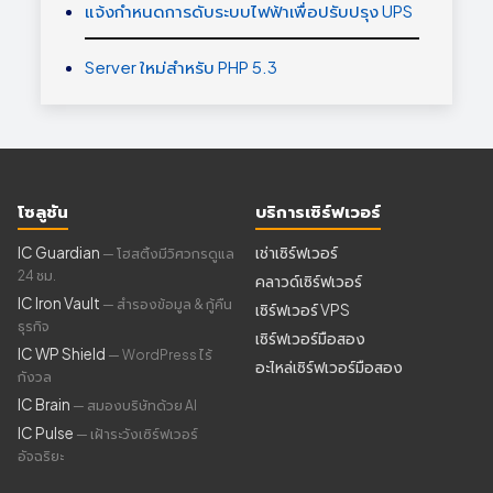
แจ้งกำหนดการดับระบบไฟฟ้าเพื่อปรับปรุง UPS
Server ใหม่สำหรับ PHP 5.3
โซลูชัน
บริการเซิร์ฟเวอร์
IC Guardian
เช่าเซิร์ฟเวอร์
— โฮสติ้งมีวิศวกรดูแล
24 ชม.
คลาวด์เซิร์ฟเวอร์
IC Iron Vault
— สำรองข้อมูล & กู้คืน
เซิร์ฟเวอร์ VPS
ธุรกิจ
เซิร์ฟเวอร์มือสอง
IC WP Shield
— WordPress ไร้
อะไหล่เซิร์ฟเวอร์มือสอง
กังวล
IC Brain
— สมองบริษัทด้วย AI
IC Pulse
— เฝ้าระวังเซิร์ฟเวอร์
อัจฉริยะ