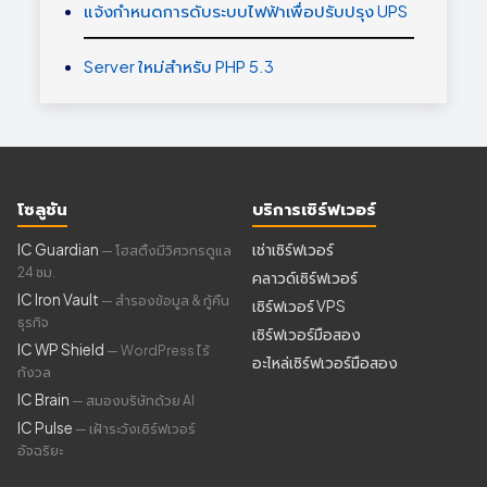
แจ้งกำหนดการดับระบบไฟฟ้าเพื่อปรับปรุง UPS
Server ใหม่สำหรับ PHP 5.3
โซลูชัน
บริการเซิร์ฟเวอร์
IC Guardian
เช่าเซิร์ฟเวอร์
— โฮสติ้งมีวิศวกรดูแล
24 ชม.
คลาวด์เซิร์ฟเวอร์
IC Iron Vault
— สำรองข้อมูล & กู้คืน
เซิร์ฟเวอร์ VPS
ธุรกิจ
เซิร์ฟเวอร์มือสอง
IC WP Shield
— WordPress ไร้
อะไหล่เซิร์ฟเวอร์มือสอง
กังวล
IC Brain
— สมองบริษัทด้วย AI
IC Pulse
— เฝ้าระวังเซิร์ฟเวอร์
อัจฉริยะ