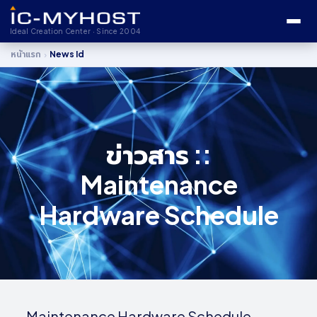
Ideal Creation Center · Since 2004
›
หน้าแรก
News Id
ข่าวสาร ::
Maintenance
Hardware Schedule
Maintenance Hardware Schedule