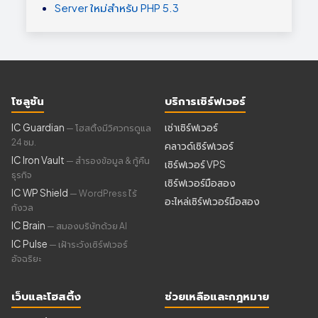
Server ใหม่สำหรับ PHP 5.3
โซลูชัน
บริการเซิร์ฟเวอร์
IC Guardian
เช่าเซิร์ฟเวอร์
— โฮสติ้งมีวิศวกรดูแล
24 ชม.
คลาวด์เซิร์ฟเวอร์
IC Iron Vault
— สำรองข้อมูล & กู้คืน
เซิร์ฟเวอร์ VPS
ธุรกิจ
เซิร์ฟเวอร์มือสอง
IC WP Shield
— WordPress ไร้
อะไหล่เซิร์ฟเวอร์มือสอง
กังวล
IC Brain
— สมองบริษัทด้วย AI
IC Pulse
— เฝ้าระวังเซิร์ฟเวอร์
อัจฉริยะ
เว็บและโฮสติ้ง
ช่วยเหลือและกฎหมาย