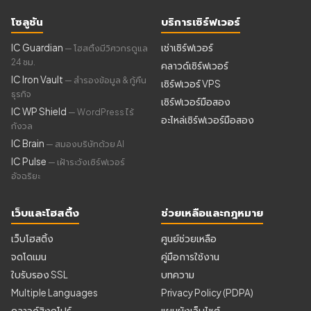
โซลูชัน
บริการเซิร์ฟเวอร์
IC Guardian
เช่าเซิร์ฟเวอร์
— โฮสติ้งมีวิศวกรดูแล
24 ชม.
คลาวด์เซิร์ฟเวอร์
IC Iron Vault
— สำรองข้อมูล & กู้คืน
เซิร์ฟเวอร์ VPS
ธุรกิจ
เซิร์ฟเวอร์มือสอง
IC WP Shield
— WordPress ไร้
อะไหล่เซิร์ฟเวอร์มือสอง
กังวล
IC Brain
— สมองบริษัทด้วย AI
IC Pulse
— เฝ้าระวังเซิร์ฟเวอร์
อัจฉริยะ
เว็บและโฮสติ้ง
ช่วยเหลือและกฎหมาย
เว็บโฮสติ้ง
ศูนย์ช่วยเหลือ
จดโดเมน
คู่มือการใช้งาน
ใบรับรอง SSL
บทความ
Multiple Languages
Privacy Policy (PDPA)
คลาวด์สิงคโปร์
แผนผังเว็บไซต์