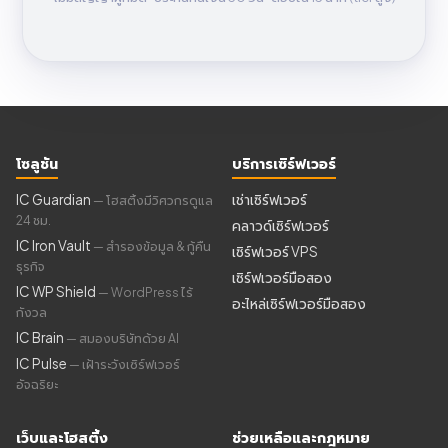
โซลูชัน
บริการเซิร์ฟเวอร์
IC Guardian
เช่าเซิร์ฟเวอร์
— โฮสติ้งมีวิศวกรดูแล
24 ชม.
คลาวด์เซิร์ฟเวอร์
IC Iron Vault
— สำรองข้อมูล & กู้คืน
เซิร์ฟเวอร์ VPS
ธุรกิจ
เซิร์ฟเวอร์มือสอง
IC WP Shield
— WordPress ไร้
อะไหล่เซิร์ฟเวอร์มือสอง
กังวล
IC Brain
— สมองบริษัทด้วย AI
IC Pulse
— เฝ้าระวังเซิร์ฟเวอร์
อัจฉริยะ
เว็บและโฮสติ้ง
ช่วยเหลือและกฎหมาย