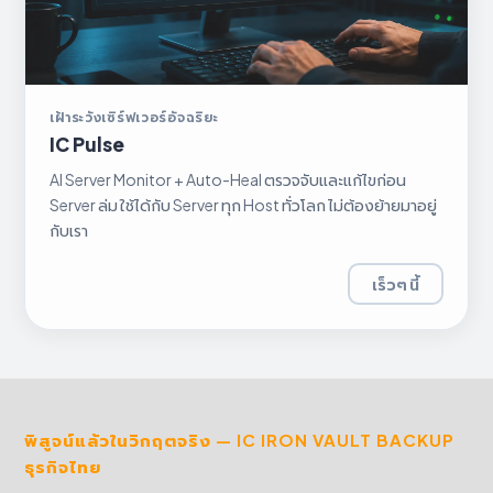
เฝ้าระวังเซิร์ฟเวอร์อัจฉริยะ
IC Pulse
AI Server Monitor + Auto-Heal ตรวจจับและแก้ไขก่อน
Server ล่ม ใช้ได้กับ Server ทุก Host ทั่วโลก ไม่ต้องย้ายมาอยู่
กับเรา
เร็วๆ นี้
พิสูจน์แล้วในวิกฤตจริง — IC IRON VAULT BACKUP
ธุรกิจไทย