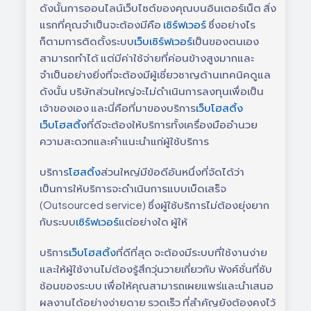
ดังนั้นการออนไลน์เว็บไซต์ของคุณบนอินเตอร์เน็ต สิ่ง
แรกที่คุณจำเป็นจะต้องมีคือ
เซิร์ฟเวอร์
ซึ่งอย่างไร
ก็ตามการติดตั้งระบบ
เว็บเซิร์ฟเวอร์
เป็นของตนเอง
สามารถทำได้ แต่มีค่าใช้จ่ายที่ค่อนข้างสูงมากและ
จำเป็นอย่างยิ่งที่จะต้องมีผู้เชี่ยวชาญด้านเทคนิคดูแล
ดังนั้น บริษัทส่วนใหญ่จะไม่ดำเนินการลงทุนเพื่อเป็น
เจ้าของเอง และนี่คือที่มาของบริการ
เว็บโฮสติ้ง
เว็บโฮสติ้ง
ที่ดีจะต้องให้บริการทั้งเครื่องมืออำนวย
ความสะดวกและคำแนะนำแก่ผู้ใช้บริการ
บริการ
โฮสติ้ง
ส่วนใหญ่มีข้อดีอันหนึ่งที่จัดได้ว่า
เป็นการให้บริการจะดำเนินการแบบเบ็ดเสร็จ
(Outsourced service) ซึ่งผู้ใช้บริการไม่ต้องยุ่งยาก
กับระบบ
เซิร์ฟเวอร์
แต่อย่างใด ผู้ให้
บริการ
เว็บโฮสติ้ง
ที่ดีที่สุด จะต้องมีระบบที่ใช้งานง่าย
และให้ผู้ใช้งานไม่ต้องรู้สึกวุ่นวายเกี่ยวกับ ฟังค์ชั่นที่ซับ
ช้อนของระบบ เพื่อให้คุณสามารถเผยแพร่และนำเสนอ
ผลงานได้อย่างง่ายดาย รวดเร็ว ที่สำคัญยังต้องคงไว้