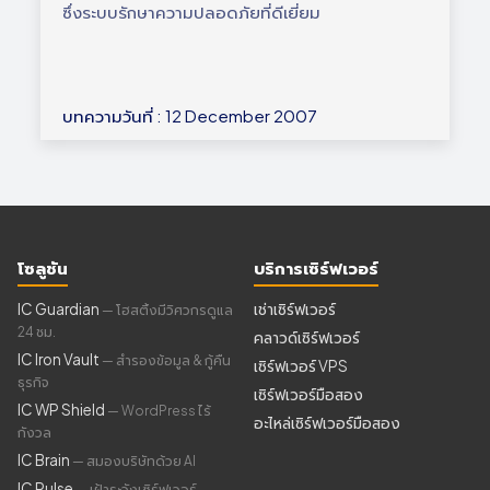
ซึ่งระบบรักษาความปลอดภัยที่ดีเยี่ยม
บทความวันที่ : 12 December 2007
โซลูชัน
บริการเซิร์ฟเวอร์
IC Guardian
เช่าเซิร์ฟเวอร์
— โฮสติ้งมีวิศวกรดูแล
24 ชม.
คลาวด์เซิร์ฟเวอร์
IC Iron Vault
— สำรองข้อมูล & กู้คืน
เซิร์ฟเวอร์ VPS
ธุรกิจ
เซิร์ฟเวอร์มือสอง
IC WP Shield
— WordPress ไร้
อะไหล่เซิร์ฟเวอร์มือสอง
กังวล
IC Brain
— สมองบริษัทด้วย AI
IC Pulse
— เฝ้าระวังเซิร์ฟเวอร์